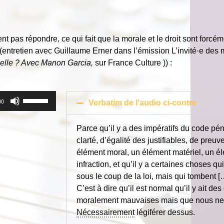
ent pas répondre, ce qui fait que la morale et le droit sont for
(entretien avec
Guillaume Erner
dans l’émission L’invité·e des 
uelle ? Avec Manon Garcia,
sur France Culture )) :
Utilisez
00
Verbatim de l'audio ci-contre
les
flèches
Parce qu’il y a des impératifs du code pén
haut/bas
clarté, d’égalité des justifiables, de preu
pour
élément moral, un élément matériel, un él
augmenter
infraction, et qu’il y a certaines choses 
ou
sous le coup de la loi, mais qui tombent [
diminuer
C’est à dire qu’il est normal qu’il y ait d
le
moralement mauvaises mais que nous ne
volume.
Nécessairement
légiférer dessus.