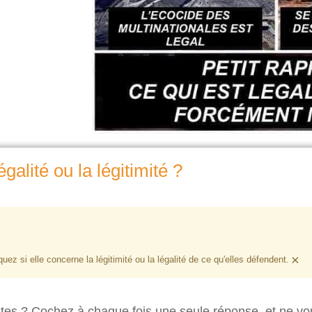
galité ou la légitimité ?
×
ez si elle concerne la légitimité ou la légalité de ce qu'elles défendent.
es ? Cochez à chaque fois une seule réponse, et ne vo