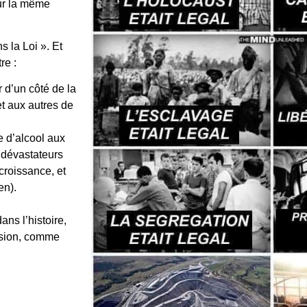
sur la même
s la Loi ». Et
re :
r d’un côté de la
et aux autres de
te d’alcool aux
 dévastateurs
croissance, et
ien).
ans l’histoire,
ension, comme