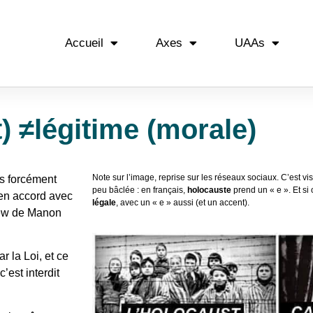
Accueil
Axes
UAAs
t) ≠légitime (morale)
Note sur l’image, reprise sur les réseaux sociaux. C’est vi
as forcément
peu bâclée : en français,
holocauste
prend un « e ». Et si 
s en accord avec
légale
, avec un « e » aussi (et un accent).
view de Manon
r la Loi, et ce
c’est interdit