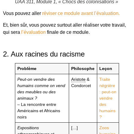
UAA 311, Module 1, « Chocs des colonisations »
Vous pouvez aller
réviser ce module avant l’évaluation.
Et, bien sûr, vous pouvez surtout aller réaliser votre travail,
qui sera
l’évaluation
finale de ce module.
2. Aux racines du racisme
Problème
Philosophe
Leçon
Peut-on vendre des
Aristote
&
Traite
humains comme on vend
Condorcet
négrière
des meubles ou des
: peut-on
animaux ?
vendre
– La rencontre entre
des
Américains et Africains
humains
noirs
?
Expositions
[…]
Zoos