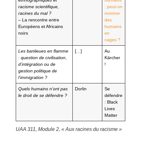
ethnographiques et
humains
racisme scientifique,
: peut-on
racines du mal ?
montrer
– La rencontre entre
des
Européens et Africains
humains
noirs
en
cages ?
Les banlieues en flamme
[…]
Au
: question de
civilisation
,
Kärcher
d’intégration ou de
!
gestion politique de
l’immigration
?
Quels humains n’ont pas
Dorlin
Se
le droit de se défendre ?
défendre
: Black
Lives
Matter
UAA 311, Module 2, « Aux racines du racisme »