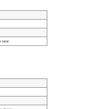
r
e race